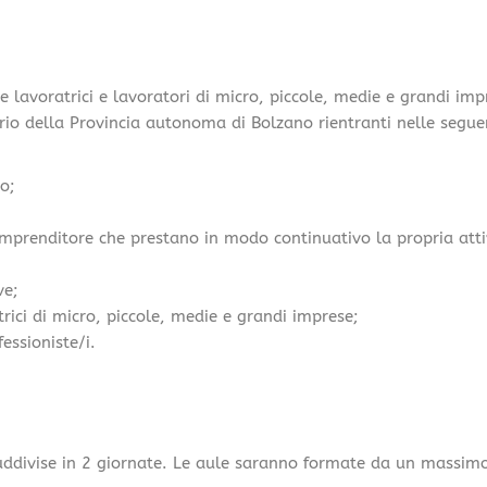
e lavoratrici e lavoratori di micro, piccole, medie e grandi im
torio della Provincia autonoma di Bolzano rientranti nelle segue
o;
imprenditore che prestano in modo continuativo la propria attivi
ve;
trici di micro, piccole, medie e grandi imprese;
essioniste/i.
 suddivise in 2 giornate. Le aule saranno formate da un massimo