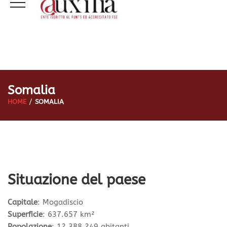
Somalia
HOME
SOMALIA
Situazione del paese
Capitale
: Mogadiscio
Superficie
: 637.657 km²
Popolazione
: 12.388.249 abitanti