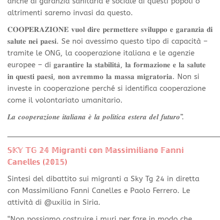
anche di garanzia sanitaria e sociale di questi popoli o
altrimenti saremo invasi da questo.
𝐂𝐎𝐎𝐏𝐄𝐑𝐀𝐙𝐈𝐎𝐍𝐄 𝐯𝐮𝐨𝐥 𝐝𝐢𝐫𝐞 𝐩𝐞𝐫𝐦𝐞𝐭𝐭𝐞𝐫𝐞 𝐬𝐯𝐢𝐥𝐮𝐩𝐩𝐨 𝐞 𝐠𝐚𝐫𝐚𝐧𝐳𝐢𝐚 𝐝𝐢
𝐬𝐚𝐥𝐮𝐭𝐞 𝐧𝐞𝐢 𝐩𝐚𝐞𝐬𝐢. Se noi avessimo questo tipo di capacità –
tramite le ONG, la cooperazione italiana e le agenzie
europee – di 𝐠𝐚𝐫𝐚𝐧𝐭𝐢𝐫𝐞 𝐥𝐚 𝐬𝐭𝐚𝐛𝐢𝐥𝐢𝐭𝐚̀, 𝐥𝐚 𝐟𝐨𝐫𝐦𝐚𝐳𝐢𝐨𝐧𝐞 𝐞 𝐥𝐚 𝐬𝐚𝐥𝐮𝐭𝐞
𝐢𝐧 𝐪𝐮𝐞𝐬𝐭𝐢 𝐩𝐚𝐞𝐬𝐢, 𝐧𝐨𝐧 𝐚𝐯𝐫𝐞𝐦𝐦𝐨 𝐥𝐚 𝐦𝐚𝐬𝐬𝐚 𝐦𝐢𝐠𝐫𝐚𝐭𝐨𝐫𝐢𝐚. Non si
investe in cooperazione perché si identifica cooperazione
come il volontariato umanitario.
𝑳𝒂 𝒄𝒐𝒐𝒑𝒆𝒓𝒂𝒛𝒊𝒐𝒏𝒆 𝒊𝒕𝒂𝒍𝒊𝒂𝒏𝒂 𝒆̀ 𝒍𝒂 𝒑𝒐𝒍𝒊𝒕𝒊𝒄𝒂 𝒆𝒔𝒕𝒆𝒓𝒂 𝒅𝒆𝒍 𝒇𝒖𝒕𝒖𝒓𝒐”.
________________________________________________
𝕊𝕂𝕐 𝕋𝔾 𝟚𝟜 𝕄𝕚𝕘𝕣𝕒𝕟𝕥𝕚 𝕔𝕠𝕟 𝕄𝕒𝕤𝕤𝕚𝕞𝕚𝕝𝕚𝕒𝕟𝕠 𝔽𝕒𝕟𝕟𝕚
ℂ𝕒𝕟𝕖𝕝𝕝𝕖𝕤 (𝟚𝟘𝟙𝟝)
Sintesi del dibattito sui migranti a Sky Tg 24 in diretta
con Massimiliano Fanni Canelles e Paolo Ferrero. Le
attività di @uxilia in Siria.
“Non possiamo costruire i muri per fare in modo che