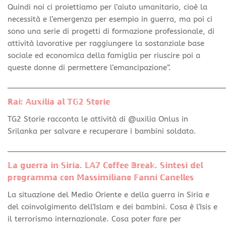
Quindi noi ci proiettiamo per l’aiuto umanitario, cioè la
necessità e l’emergenza per esempio in guerra, ma poi ci
sono una serie di progetti di formazione professionale, di
attività lavorative per raggiungere la sostanziale base
sociale ed economica della famiglia per riuscire poi a
queste donne di permettere l’emancipazione”.
________________________________________________
ℝ𝕒𝕚: 𝔸𝕦𝕩𝕚𝕝𝕚𝕒 𝕒𝕝 𝕋𝔾𝟚 𝕊𝕥𝕠𝕣𝕚𝕖
TG2 Storie racconta le attività di @uxilia Onlus in
Srilanka per salvare e recuperare i bambini soldato.
________________________________________________
𝕃𝕒 𝕘𝕦𝕖𝕣𝕣𝕒 𝕚𝕟 𝕊𝕚𝕣𝕚𝕒. 𝕃𝔸𝟟 ℂ𝕠𝕗𝕗𝕖𝕖 𝔹𝕣𝕖𝕒𝕜. 𝕊𝕚𝕟𝕥𝕖𝕤𝕚 𝕕𝕖𝕝
𝕡𝕣𝕠𝕘𝕣𝕒𝕞𝕞𝕒 𝕔𝕠𝕟 𝕄𝕒𝕤𝕤𝕚𝕞𝕚𝕝𝕚𝕒𝕟𝕠 𝔽𝕒𝕟𝕟𝕚 ℂ𝕒𝕟𝕖𝕝𝕝𝕖𝕤
La situazione del Medio Oriente e della guerra in Siria e
del coinvolgimento dell’Islam e dei bambini. Cosa è l’Isis e
il terrorismo internazionale. Cosa poter fare per