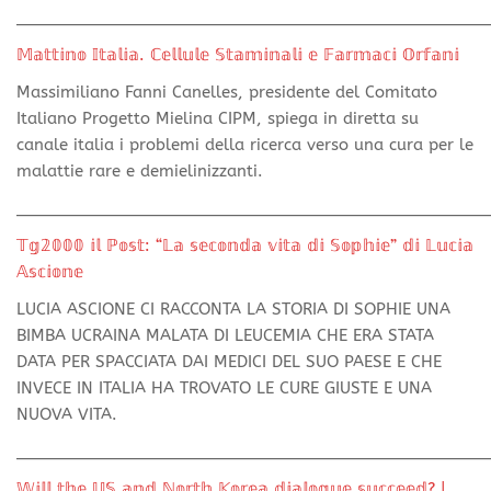
________________________________________________
𝕄𝕒𝕥𝕥𝕚𝕟𝕠 𝕀𝕥𝕒𝕝𝕚𝕒. ℂ𝕖𝕝𝕝𝕦𝕝𝕖 𝕊𝕥𝕒𝕞𝕚𝕟𝕒𝕝𝕚 𝕖 𝔽𝕒𝕣𝕞𝕒𝕔𝕚 𝕆𝕣𝕗𝕒𝕟𝕚
Massimiliano Fanni Canelles, presidente del Comitato
Italiano Progetto Mielina CIPM, spiega in diretta su
canale italia i problemi della ricerca verso una cura per le
malattie rare e demielinizzanti.
________________________________________________
𝕋𝕘𝟚𝟘𝟘𝟘 𝕚𝕝 ℙ𝕠𝕤𝕥: “𝕃𝕒 𝕤𝕖𝕔𝕠𝕟𝕕𝕒 𝕧𝕚𝕥𝕒 𝕕𝕚 𝕊𝕠𝕡𝕙𝕚𝕖” 𝕕𝕚 𝕃𝕦𝕔𝕚𝕒
𝔸𝕤𝕔𝕚𝕠𝕟𝕖
LUCIA ASCIONE CI RACCONTA LA STORIA DI SOPHIE UNA
BIMBA UCRAINA MALATA DI LEUCEMIA CHE ERA STATA
DATA PER SPACCIATA DAI MEDICI DEL SUO PAESE E CHE
INVECE IN ITALIA HA TROVATO LE CURE GIUSTE E UNA
NUOVA VITA.
________________________________________________
𝕎𝕚𝕝𝕝 𝕥𝕙𝕖 𝕌𝕊 𝕒𝕟𝕕 ℕ𝕠𝕣𝕥𝕙 𝕂𝕠𝕣𝕖𝕒 𝕕𝕚𝕒𝕝𝕠𝕘𝕦𝕖 𝕤𝕦𝕔𝕔𝕖𝕖𝕕? |