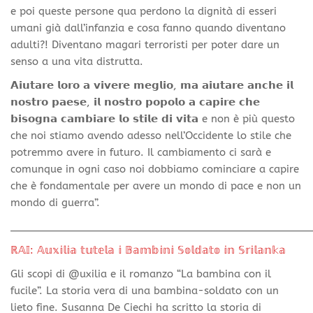
e poi queste persone qua perdono la dignità di esseri
umani già dall’infanzia e cosa fanno quando diventano
adulti?! Diventano magari terroristi per poter dare un
senso a una vita distrutta.
𝗔𝗶𝘂𝘁𝗮𝗿𝗲 𝗹𝗼𝗿𝗼 𝗮 𝘃𝗶𝘃𝗲𝗿𝗲 𝗺𝗲𝗴𝗹𝗶𝗼, 𝗺𝗮 𝗮𝗶𝘂𝘁𝗮𝗿𝗲 𝗮𝗻𝗰𝗵𝗲 𝗶𝗹
𝗻𝗼𝘀𝘁𝗿𝗼 𝗽𝗮𝗲𝘀𝗲, 𝗶𝗹 𝗻𝗼𝘀𝘁𝗿𝗼 𝗽𝗼𝗽𝗼𝗹𝗼 𝗮 𝗰𝗮𝗽𝗶𝗿𝗲 𝗰𝗵𝗲
𝗯𝗶𝘀𝗼𝗴𝗻𝗮 𝗰𝗮𝗺𝗯𝗶𝗮𝗿𝗲 𝗹𝗼 𝘀𝘁𝗶𝗹𝗲 𝗱𝗶 𝘃𝗶𝘁𝗮 e non è più questo
che noi stiamo avendo adesso nell’Occidente lo stile che
potremmo avere in futuro. Il cambiamento ci sarà e
comunque in ogni caso noi dobbiamo cominciare a capire
che è fondamentale per avere un mondo di pace e non un
mondo di guerra”.
________________________________________________
ℝ𝔸𝕀: 𝔸𝕦𝕩𝕚𝕝𝕚𝕒 𝕥𝕦𝕥𝕖𝕝𝕒 𝕚 𝔹𝕒𝕞𝕓𝕚𝕟𝕚 𝕊𝕠𝕝𝕕𝕒𝕥𝕠 𝕚𝕟 𝕊𝕣𝕚𝕝𝕒𝕟𝕜𝕒
Gli scopi di @uxilia e il romanzo “La bambina con il
fucile”. La storia vera di una bambina-soldato con un
lieto fine. Susanna De Ciechi ha scritto la storia di