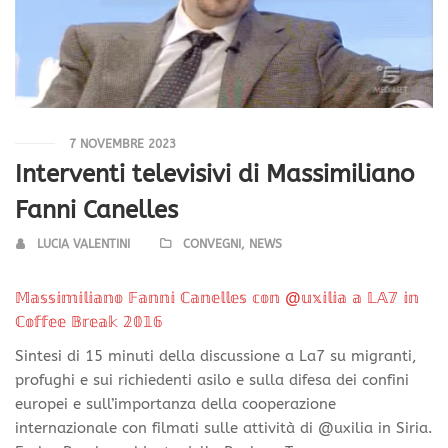
7 NOVEMBRE 2023
Interventi televisivi di Massimiliano
Fanni Canelles
LUCIA VALENTINI
CONVEGNI
,
NEWS
𝕄𝕒𝕤𝕤𝕚𝕞𝕚𝕝𝕚𝕒𝕟𝕠 𝔽𝕒𝕟𝕟𝕚 ℂ𝕒𝕟𝕖𝕝𝕝𝕖𝕤 𝕔𝕠𝕟 @𝕦𝕩𝕚𝕝𝕚𝕒 𝕒 𝕃𝔸𝟟 𝕚𝕟
ℂ𝕠𝕗𝕗𝕖𝕖 𝔹𝕣𝕖𝕒𝕜 𝟚𝟘𝟙𝟞
Sintesi di 15 minuti della discussione a La7 su migranti,
profughi e sui richiedenti asilo e sulla difesa dei confini
europei e sull’importanza della cooperazione
internazionale con filmati sulle attività di @uxilia in Siria.