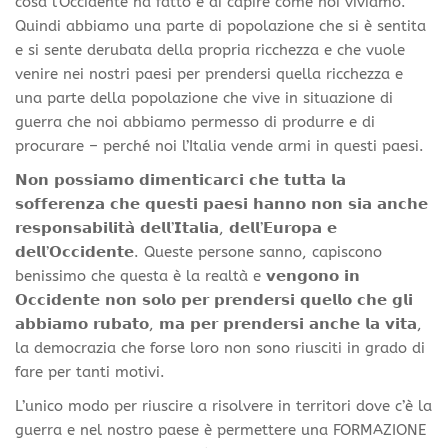
cosa l’Occidente ha fatto e di capire come noi viviamo.
Quindi abbiamo una parte di popolazione che si è sentita
e si sente derubata della propria ricchezza e che vuole
venire nei nostri paesi per prendersi quella ricchezza e
una parte della popolazione che vive in situazione di
guerra che noi abbiamo permesso di produrre e di
procurare – perché noi l’Italia vende armi in questi paesi.
𝗡𝗼𝗻 𝗽𝗼𝘀𝘀𝗶𝗮𝗺𝗼 𝗱𝗶𝗺𝗲𝗻𝘁𝗶𝗰𝗮𝗿𝗰𝗶 𝗰𝗵𝗲 𝘁𝘂𝘁𝘁𝗮 𝗹𝗮
𝘀𝗼𝗳𝗳𝗲𝗿𝗲𝗻𝘇𝗮 𝗰𝗵𝗲 𝗾𝘂𝗲𝘀𝘁𝗶 𝗽𝗮𝗲𝘀𝗶 𝗵𝗮𝗻𝗻𝗼 𝗻𝗼𝗻 𝘀𝗶𝗮 𝗮𝗻𝗰𝗵𝗲
𝗿𝗲𝘀𝗽𝗼𝗻𝘀𝗮𝗯𝗶𝗹𝗶𝘁𝗮̀ 𝗱𝗲𝗹𝗹’𝗜𝘁𝗮𝗹𝗶𝗮, 𝗱𝗲𝗹𝗹’𝗘𝘂𝗿𝗼𝗽𝗮 𝗲
𝗱𝗲𝗹𝗹’𝗢𝗰𝗰𝗶𝗱𝗲𝗻𝘁𝗲. Queste persone sanno, capiscono
benissimo che questa è la realtà e 𝘃𝗲𝗻𝗴𝗼𝗻𝗼 𝗶𝗻
𝗢𝗰𝗰𝗶𝗱𝗲𝗻𝘁𝗲 𝗻𝗼𝗻 𝘀𝗼𝗹𝗼 𝗽𝗲𝗿 𝗽𝗿𝗲𝗻𝗱𝗲𝗿𝘀𝗶 𝗾𝘂𝗲𝗹𝗹𝗼 𝗰𝗵𝗲 𝗴𝗹𝗶
𝗮𝗯𝗯𝗶𝗮𝗺𝗼 𝗿𝘂𝗯𝗮𝘁𝗼, 𝗺𝗮 𝗽𝗲𝗿 𝗽𝗿𝗲𝗻𝗱𝗲𝗿𝘀𝗶 𝗮𝗻𝗰𝗵𝗲 𝗹𝗮 𝘃𝗶𝘁𝗮,
la democrazia che forse loro non sono riusciti in grado di
fare per tanti motivi.
L’unico modo per riuscire a risolvere in territori dove c’è la
guerra e nel nostro paese è permettere una FORMAZIONE