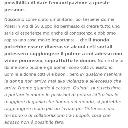
𝗽𝗼𝘀𝘀𝗶𝗯𝗶𝗹𝗶𝘁𝗮̀ 𝗱𝗶 𝗱𝗮𝗿𝗲 𝗹’𝗲𝗺𝗮𝗻𝗰𝗶𝗽𝗮𝘇𝗶𝗼𝗻𝗲 𝗮 𝗾𝘂𝗲𝘀𝘁𝗲
𝗽𝗲𝗿𝘀𝗼𝗻𝗲.
Nasciamo come aiuto umanitario, poi l’esperienza nei
Paesi in Via di Sviluppo ha permesso di creare tutta una
serie di esperienze ma anche di conoscenza e abbiamo
capito una cosa molto importante – che 𝗶𝗹 𝗺𝗼𝗻𝗱𝗼
𝗽𝗼𝘁𝗿𝗲𝗯𝗯𝗲 𝗲𝘀𝘀𝗲𝗿𝗲 𝗱𝗶𝘃𝗲𝗿𝘀𝗼 𝘀𝗲 𝗮𝗹𝗰𝘂𝗻𝗶 𝗰𝗲𝘁𝗶 𝘀𝗼𝗰𝗶𝗮𝗹𝗶
𝗽𝗼𝘁𝗲𝘀𝘀𝗲𝗿𝗼 𝗿𝗮𝗴𝗴𝗶𝘂𝗻𝗴𝗲𝗿𝗲 𝗶𝗹 𝗽𝗼𝘁𝗲𝗿𝗲 𝗮 𝗰𝘂𝗶 𝗮𝗱𝗲𝘀𝘀𝗼 𝗻𝗼𝗻
𝘃𝗶𝗲𝗻𝗲 𝗽𝗲𝗿𝗺𝗲𝘀𝘀𝗼, 𝘀𝗼𝗽𝗿𝗮𝘁𝘁𝘂𝘁𝘁𝗼 𝗹𝗲 𝗱𝗼𝗻𝗻𝗲. Non è che le
donne sono buone e gli uomini sono cattivi, esistono
uomini e donne cattivi e buoni, però 𝘪𝘯 𝘲𝘶𝘢𝘭𝘤𝘩𝘦 𝘮𝘢𝘯𝘪𝘦𝘳𝘢
𝘭𝘢 𝘥𝘰𝘯𝘯𝘢 𝘯𝘰𝘯 𝘢𝘳𝘳𝘪𝘷𝘢 𝘮𝘢𝘪 𝘢𝘭𝘭𝘢 𝘷𝘪𝘰𝘭𝘦𝘯𝘻𝘢 𝘦 𝘢𝘭𝘭’𝘦𝘤𝘤𝘦𝘴𝘴𝘰 𝘤𝘩𝘦
𝘢𝘳𝘳𝘪𝘷𝘢 𝘭’𝘶𝘰𝘮𝘰 𝘲𝘶𝘢𝘯𝘥𝘰 𝘦̀ 𝘤𝘢𝘵𝘵𝘪𝘷𝘰. 𝘘𝘶𝘪𝘯𝘥𝘪, 𝘴𝘦 𝘳𝘪𝘶𝘴𝘤𝘪𝘴𝘴𝘪𝘮𝘰
𝘢 𝘱𝘰𝘳𝘵𝘢𝘳𝘦 𝘭𝘦 𝘥𝘰𝘯𝘯𝘦 𝘪𝘯 𝘱𝘰𝘴𝘪𝘻𝘪𝘰𝘯𝘪 𝘥𝘪 𝘱𝘰𝘵𝘦𝘳𝘦 𝘪𝘴𝘵𝘪𝘵𝘶𝘻𝘪𝘰𝘯𝘢𝘭𝘦
𝘮𝘢𝘨𝘨𝘪𝘰𝘳𝘦 𝘥𝘪 𝘲𝘶𝘦𝘭𝘭𝘰 𝘤𝘩𝘦 𝘩𝘢𝘯𝘯𝘰 𝘯𝘦𝘭 𝘮𝘰𝘯𝘥𝘰, 𝘴𝘪 𝘱𝘰𝘵𝘳𝘦𝘣𝘣𝘦
𝘳𝘢𝘨𝘨𝘪𝘶𝘯𝘨𝘦𝘳𝘦 𝘮𝘰𝘭𝘵𝘰 𝘱𝘪𝘶̀ 𝘶𝘯 𝘭𝘢𝘷𝘰𝘳𝘰 𝘱𝘦𝘳 𝘭’𝘪𝘯𝘵𝘦𝘳𝘦𝘴𝘴𝘦 𝘥𝘦𝘭
𝘵𝘦𝘳𝘳𝘪𝘵𝘰𝘳𝘪𝘰 𝘦 𝘥𝘪 𝘤𝘰𝘭𝘭𝘢𝘣𝘰𝘳𝘢𝘻𝘪𝘰𝘯𝘦 𝘧𝘳𝘢 𝘪 𝘱𝘰𝘱𝘰𝘭𝘪, 𝘤𝘰𝘴𝘢 𝘤𝘩𝘦
𝘢𝘥𝘦𝘴𝘴𝘰 𝘯𝘰𝘯 𝘦̀ 𝘱𝘰𝘴𝘴𝘪𝘣𝘪𝘭𝘦 𝘧𝘢𝘳𝘦.