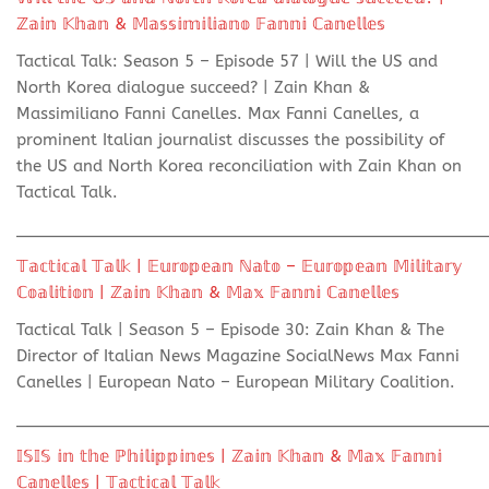
ℤ𝕒𝕚𝕟 𝕂𝕙𝕒𝕟 & 𝕄𝕒𝕤𝕤𝕚𝕞𝕚𝕝𝕚𝕒𝕟𝕠 𝔽𝕒𝕟𝕟𝕚 ℂ𝕒𝕟𝕖𝕝𝕝𝕖𝕤
Tactical Talk: Season 5 – Episode 57 | Will the US and
North Korea dialogue succeed? | Zain Khan &
Massimiliano Fanni Canelles. Max Fanni Canelles, a
prominent Italian journalist discusses the possibility of
the US and North Korea reconciliation with Zain Khan on
Tactical Talk.
________________________________________________
𝕋𝕒𝕔𝕥𝕚𝕔𝕒𝕝 𝕋𝕒𝕝𝕜 | 𝔼𝕦𝕣𝕠𝕡𝕖𝕒𝕟 ℕ𝕒𝕥𝕠 – 𝔼𝕦𝕣𝕠𝕡𝕖𝕒𝕟 𝕄𝕚𝕝𝕚𝕥𝕒𝕣𝕪
ℂ𝕠𝕒𝕝𝕚𝕥𝕚𝕠𝕟 | ℤ𝕒𝕚𝕟 𝕂𝕙𝕒𝕟 & 𝕄𝕒𝕩 𝔽𝕒𝕟𝕟𝕚 ℂ𝕒𝕟𝕖𝕝𝕝𝕖𝕤
Tactical Talk | Season 5 – Episode 30: Zain Khan & The
Director of Italian News Magazine SocialNews Max Fanni
Canelles | European Nato – European Military Coalition.
________________________________________________
𝕀𝕊𝕀𝕊 𝕚𝕟 𝕥𝕙𝕖 ℙ𝕙𝕚𝕝𝕚𝕡𝕡𝕚𝕟𝕖𝕤 | ℤ𝕒𝕚𝕟 𝕂𝕙𝕒𝕟 & 𝕄𝕒𝕩 𝔽𝕒𝕟𝕟𝕚
ℂ𝕒𝕟𝕖𝕝𝕝𝕖𝕤 | 𝕋𝕒𝕔𝕥𝕚𝕔𝕒𝕝 𝕋𝕒𝕝𝕜