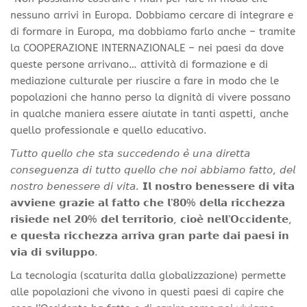
nessuno arrivi in Europa. Dobbiamo cercare di integrare e
di formare in Europa, ma dobbiamo farlo anche – tramite
la COOPERAZIONE INTERNAZIONALE – nei paesi da dove
queste persone arrivano… attività di formazione e di
mediazione culturale per riuscire a fare in modo che le
popolazioni che hanno perso la dignità di vivere possano
in qualche maniera essere aiutate in tanti aspetti, anche
quello professionale e quello educativo.
𝘛𝘶𝘵𝘵𝘰 𝘲𝘶𝘦𝘭𝘭𝘰 𝘤𝘩𝘦 𝘴𝘵𝘢 𝘴𝘶𝘤𝘤𝘦𝘥𝘦𝘯𝘥𝘰 𝘦̀ 𝘶𝘯𝘢 𝘥𝘪𝘳𝘦𝘵𝘵𝘢
𝘤𝘰𝘯𝘴𝘦𝘨𝘶𝘦𝘯𝘻𝘢 𝘥𝘪 𝘵𝘶𝘵𝘵𝘰 𝘲𝘶𝘦𝘭𝘭𝘰 𝘤𝘩𝘦 𝘯𝘰𝘪 𝘢𝘣𝘣𝘪𝘢𝘮𝘰 𝘧𝘢𝘵𝘵𝘰, 𝘥𝘦𝘭
𝘯𝘰𝘴𝘵𝘳𝘰 𝘣𝘦𝘯𝘦𝘴𝘴𝘦𝘳𝘦 𝘥𝘪 𝘷𝘪𝘵𝘢. 𝗜𝗹 𝗻𝗼𝘀𝘁𝗿𝗼 𝗯𝗲𝗻𝗲𝘀𝘀𝗲𝗿𝗲 𝗱𝗶 𝘃𝗶𝘁𝗮
𝗮𝘃𝘃𝗶𝗲𝗻𝗲 𝗴𝗿𝗮𝘇𝗶𝗲 𝗮𝗹 𝗳𝗮𝘁𝘁𝗼 𝗰𝗵𝗲 𝗹’𝟴𝟬% 𝗱𝗲𝗹𝗹𝗮 𝗿𝗶𝗰𝗰𝗵𝗲𝘇𝘇𝗮
𝗿𝗶𝘀𝗶𝗲𝗱𝗲 𝗻𝗲𝗹 𝟮𝟬% 𝗱𝗲𝗹 𝘁𝗲𝗿𝗿𝗶𝘁𝗼𝗿𝗶𝗼, 𝗰𝗶𝗼𝗲̀ 𝗻𝗲𝗹𝗹’𝗢𝗰𝗰𝗶𝗱𝗲𝗻𝘁𝗲,
𝗲 𝗾𝘂𝗲𝘀𝘁𝗮 𝗿𝗶𝗰𝗰𝗵𝗲𝘇𝘇𝗮 𝗮𝗿𝗿𝗶𝘃𝗮 𝗴𝗿𝗮𝗻 𝗽𝗮𝗿𝘁𝗲 𝗱𝗮𝗶 𝗽𝗮𝗲𝘀𝗶 𝗶𝗻
𝘃𝗶𝗮 𝗱𝗶 𝘀𝘃𝗶𝗹𝘂𝗽𝗽𝗼.
La tecnologia (scaturita dalla globalizzazione) permette
alle popolazioni che vivono in questi paesi di capire che