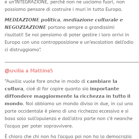
e un’INTEGRAZIONE, perché non ne usciamo fuori, non
possiamo pensare di costruire i muri in tutta Europa.
𝙈𝙀𝘿𝙄𝘼𝙕𝙄𝙊𝙉𝙀 𝙥𝙤𝙡𝙞𝙩𝙞𝙘𝙖, 𝙢𝙚𝙙𝙞𝙖𝙯𝙞𝙤𝙣𝙚 𝙘𝙪𝙡𝙩𝙪𝙧𝙖𝙡𝙚 𝙚
𝙉𝙀𝙂𝙊𝙕𝙄𝘼𝙕𝙄𝙊𝙉𝙀 portano sempre a grandissimi
risultati! Se noi pensiamo di poter gestire i loro arrivi in
Europa con una contrapposizione e un’escalation dell’odio
ci distruggiamo”.
________________________________________________
@𝕦𝕩𝕚𝕝𝕚𝕒 𝕒 𝕄𝕒𝕥𝕥𝕚𝕟𝕠𝟝
“Auxilia vuole fare anche in modo di 𝗰𝗮𝗺𝗯𝗶𝗮𝗿𝗲 𝗹𝗮
𝗰𝘂𝗹𝘁𝘂𝗿𝗮, cioè di far capire quanto sia 𝗶𝗺𝗽𝗼𝗿𝘁𝗮𝗻𝘁𝗲
𝗱𝗶𝗳𝗳𝗼𝗻𝗱𝗲𝗿𝗲 𝗺𝗮𝗴𝗴𝗶𝗼𝗿𝗺𝗲𝗻𝘁𝗲 𝗹𝗮 𝗿𝗶𝗰𝗰𝗵𝗲𝘇𝘇𝗮 𝗶𝗻 𝘁𝘂𝘁𝘁𝗼 𝗶𝗹
𝗺𝗼𝗻𝗱𝗼. Noi abbiamo un mondo diviso in due, in cui una
parte occidentale è piena di una ricchezza eccessiva e si
basa solo sull’opulenza e dall’altra parte non c’è neanche
l’acqua per poter sopravvivere.
È chiaro che chi non
ha l’acqua poi non ha la democrazia