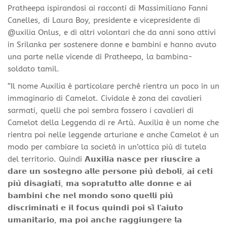
Pratheepa ispirandosi ai racconti di Massimiliano Fanni
Canelles, di Laura Boy, presidente e vicepresidente di
@uxilia Onlus, e di altri volontari che da anni sono attivi
in Srilanka per sostenere donne e bambini e hanno avuto
una parte nelle vicende di Pratheepa, la bambina-
soldato tamil.
“Il nome Auxilia è particolare perché rientra un poco in un
immaginario di Camelot. Cividale è zona dei cavalieri
sarmati, quelli che poi sembra fossero i cavalieri di
Camelot della Leggenda di re Artù. Auxilia è un nome che
rientra poi nelle leggende arturiane e anche Camelot è un
modo per cambiare la società in un’ottica più di tutela
del territorio. Quindi 𝗔𝘂𝘅𝗶𝗹𝗶𝗮 𝗻𝗮𝘀𝗰𝗲 𝗽𝗲𝗿 𝗿𝗶𝘂𝘀𝗰𝗶𝗿𝗲 𝗮
𝗱𝗮𝗿𝗲 𝘂𝗻 𝘀𝗼𝘀𝘁𝗲𝗴𝗻𝗼 𝗮𝗹𝗹𝗲 𝗽𝗲𝗿𝘀𝗼𝗻𝗲 𝗽𝗶𝘂̀ 𝗱𝗲𝗯𝗼𝗹𝗶, 𝗮𝗶 𝗰𝗲𝘁𝗶
𝗽𝗶𝘂̀ 𝗱𝗶𝘀𝗮𝗴𝗶𝗮𝘁𝗶, 𝗺𝗮 𝘀𝗼𝗽𝗿𝗮𝘁𝘂𝘁𝘁𝗼 𝗮𝗹𝗹𝗲 𝗱𝗼𝗻𝗻𝗲 𝗲 𝗮𝗶
𝗯𝗮𝗺𝗯𝗶𝗻𝗶 𝗰𝗵𝗲 𝗻𝗲𝗹 𝗺𝗼𝗻𝗱𝗼 𝘀𝗼𝗻𝗼 𝗾𝘂𝗲𝗹𝗹𝗶 𝗽𝗶𝘂̀
𝗱𝗶𝘀𝗰𝗿𝗶𝗺𝗶𝗻𝗮𝘁𝗶 𝗲 𝗶𝗹 𝗳𝗼𝗰𝘂𝘀 𝗾𝘂𝗶𝗻𝗱𝗶 𝗽𝗼𝗶 𝘀𝗶̀ 𝗹’𝗮𝗶𝘂𝘁𝗼
𝘂𝗺𝗮𝗻𝗶𝘁𝗮𝗿𝗶𝗼, 𝗺𝗮 𝗽𝗼𝗶 𝗮𝗻𝗰𝗵𝗲 𝗿𝗮𝗴𝗴𝗶𝘂𝗻𝗴𝗲𝗿𝗲 𝗹𝗮