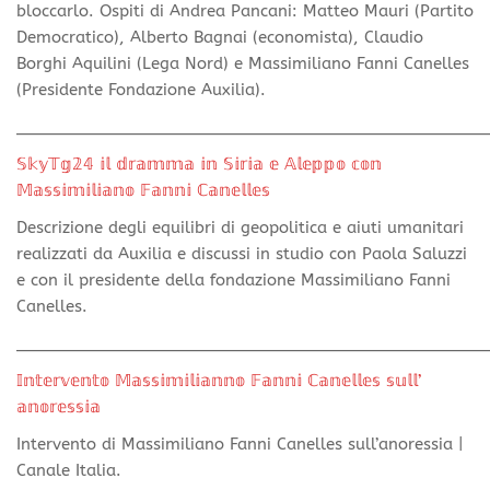
bloccarlo. Ospiti di Andrea Pancani: Matteo Mauri (Partito
Democratico), Alberto Bagnai (economista), Claudio
Borghi Aquilini (Lega Nord) e Massimiliano Fanni Canelles
(Presidente Fondazione Auxilia).
________________________________________________
𝕊𝕜𝕪𝕋𝕘𝟚𝟜 𝕚𝕝 𝕕𝕣𝕒𝕞𝕞𝕒 𝕚𝕟 𝕊𝕚𝕣𝕚𝕒 𝕖 𝔸𝕝𝕖𝕡𝕡𝕠 𝕔𝕠𝕟
𝕄𝕒𝕤𝕤𝕚𝕞𝕚𝕝𝕚𝕒𝕟𝕠 𝔽𝕒𝕟𝕟𝕚 ℂ𝕒𝕟𝕖𝕝𝕝𝕖𝕤
Descrizione degli equilibri di geopolitica e aiuti umanitari
realizzati da Auxilia e discussi in studio con Paola Saluzzi
e con il presidente della fondazione Massimiliano Fanni
Canelles.
________________________________________________
𝕀𝕟𝕥𝕖𝕣𝕧𝕖𝕟𝕥𝕠 𝕄𝕒𝕤𝕤𝕚𝕞𝕚𝕝𝕚𝕒𝕟𝕟𝕠 𝔽𝕒𝕟𝕟𝕚 ℂ𝕒𝕟𝕖𝕝𝕝𝕖𝕤 𝕤𝕦𝕝𝕝’
𝕒𝕟𝕠𝕣𝕖𝕤𝕤𝕚𝕒
Intervento di Massimiliano Fanni Canelles sull’anoressia |
Canale Italia.