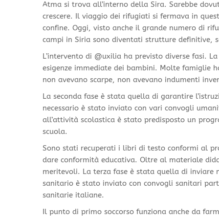
Atma si trova all’interno della Sira. Sarebbe dovu
crescere. Il viaggio dei rifugiati si fermava in qu
confine. Oggi, visto anche il grande numero di rifugi
campi in Siria sono diventati strutture definitive, s
L’intervento di @uxilia ha previsto diverse fasi. L
esigenze immediate dei bambini. Molte famiglie h
non avevano scarpe, non avevano indumenti invern
La seconda fase è stata quella di garantire l’istru
necessario è stato inviato con vari convogli uman
all’attività scolastica è stato predisposto un p
scuola.
Sono stati recuperati i libri di testo conformi al 
dare conformità educativa. Oltre al materiale did
meritevoli. La terza fase è stata quella di inviare 
sanitario è stato inviato con convogli sanitari par
sanitarie italiane.
Il punto di primo soccorso funziona anche da farm