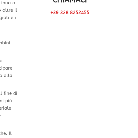
CHIAMACI
tinua a
oltre il
+39 328 8252455
iati e i
mbini
co
cipare
o alla
l fine di
ni più
eriale
e
he. Il