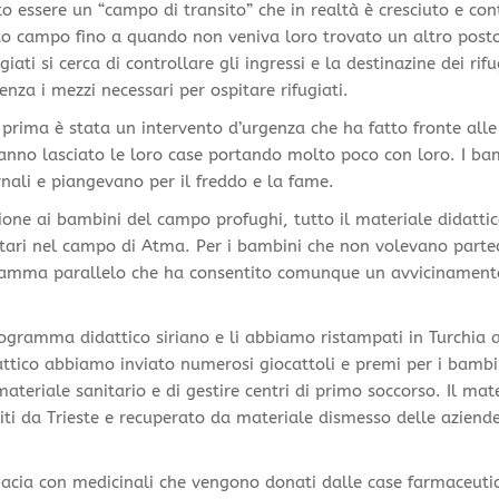
to essere un “campo di transito” che in realtà è cresciuto e con
esto campo fino a quando non veniva loro trovato un altro posto 
ati si cerca di controllare gli ingressi e la destinazine dei rifug
enza i mezzi necessari per ospitare rifugiati.
a prima è stata un intervento d’urgenza che ha fatto fronte alle
anno lasciato le loro case portando molto poco con loro. I ba
ali e piangevano per il freddo e la fame.
zione ai bambini del campo profughi, tutto il materiale didatti
itari nel campo di Atma. Per i bambini che non volevano parte
rogramma parallelo che ha consentito comunque un avvicinament
programma didattico siriano e li abbiamo ristampati in Turchia a
attico abbiamo inviato numerosi giocattoli e premi per i bambi
materiale sanitario e di gestire centri di primo soccorso. Il mat
titi da Trieste e recuperato da materiale dismesso delle aziend
acia con medicinali che vengono donati dalle case farmaceutic