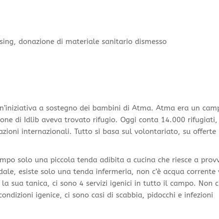
ising, donazione di materiale sanitario dismesso
n’iniziativa a sostegno dei bambini di Atma. Atma era un cam
ione di Idlib aveva trovato rifugio. Oggi conta 14.000 rifugiati
ioni internazionali. Tutto si basa sul volontariato, su offerte
mpo solo una piccola tenda adibita a cucina che riesce a prov
dale, esiste solo una tenda infermeria, non c’è acqua corrent
la sua tanica, ci sono 4 servizi igenici in tutto il campo. Non c
condizioni igenice, ci sono casi di scabbia, pidocchi e infezioni