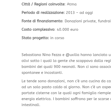
Città / Regioni coinvolte
: Atma
Periodo di realizzazione
:
2013 – ad oggi
Fonte di finanziamento
: Donazioni private, fundra
Costo complessivo
: 40.000 euro
Stato progetto
:
in corso
Sebastiano Nino Fezza e @uxilia hanno lanciato u
olivi sotto i quali la gente che scappava dalla reg
bambini dei quali 900 neonati. Non ci sono associaz
spontanee e incostanti.
Le tende sono donazioni, non c’è una cucina da ca
ad un solo pasto caldo al giorno. Non c’è un ospe
portate cisterne con le quali ogni famiglia riempie 
energia elettrica. I bambini soffrono per le scarse 
intestinali.