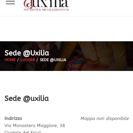
Sede @uxilia
HOME
LUOGHI
SEDE @UXILIA
Sede @uxilia
Indirizzo
Mappa non disponibile
Via Monastero Maggiore, 38
Cividale del Friuli