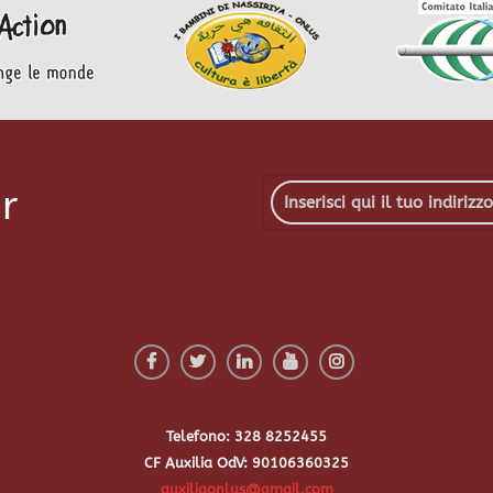
r
Telefono: 328 8252455
CF Auxilia OdV: 90106360325
auxiliaonlus@gmail.com