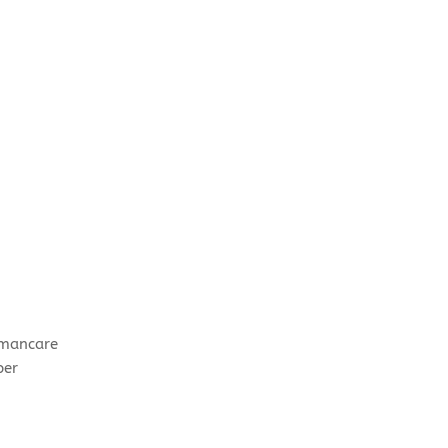
a mancare
per