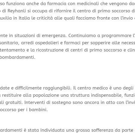
corso funziona anche da farmacia con medicinali che vengono do
di Reyhanli si occupa di rifornire il centro di primo soccorso d
ia in Italia le criticità alle quali facciamo fronte con l’invio 
ente in situazioni di emergenza. Continuiamo a programmare l’
anitario, arredi ospedalieri e farmaci per sopperire alle necess
stentamento e la ricostruzione di centri di primo soccorso e clin
a bombardamenti.
ate e difficilmente raggiungibili. Il centro medico è uno degli 
a restituire alla popolazione una struttura indispensabile, funz
i gratuiti. Interventi di sostegno sono ancora in atto con l’inv
occorso per i bambini.
ardamenti è stata individuata una grossa sofferenza da parte 