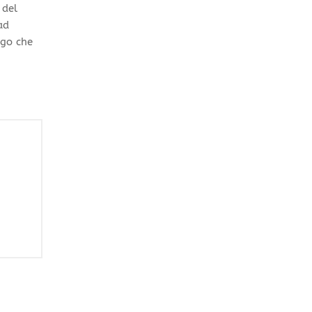
 del
ad
rgo che