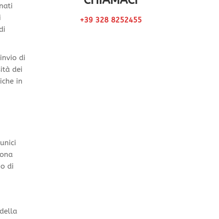
CHIAMACI
nati
i
+39 328 8252455
di
invio di
ità dei
iche in
unici
iona
io di
della