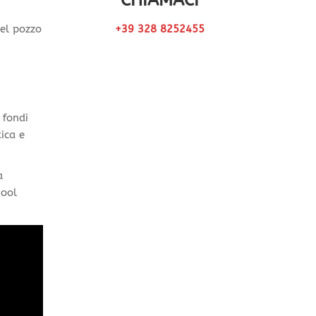
CHIAMACI
del pozzo
+39 328 8252455
 fondi
tica e
a
hool