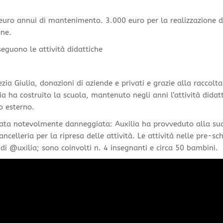
 euro annui di mantenimento. 3.000 euro per la realizzazione 
one.
seguono le attività didattiche
a Giulia, donazioni di aziende e privati e grazie alla raccolta
lia ha costruito la scuola, mantenuto negli anni l’attività didat
o esterno.
 stata notevolmente danneggiata: Auxilia ha provveduto alla su
cancelleria per la ripresa delle attività. Le attività nelle pre-sc
i @uxilia; sono coinvolti n. 4 insegnanti e circa 50 bambini.