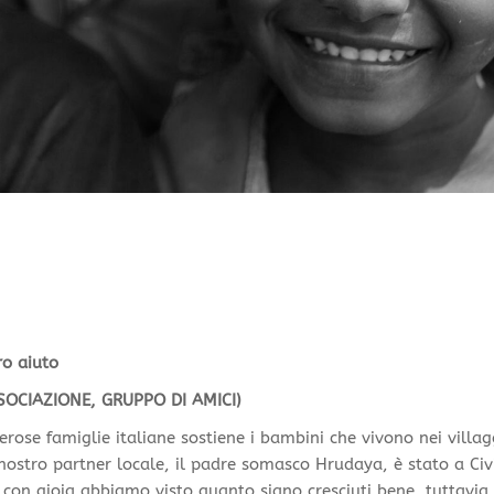
o aiuto
OCIAZIONE, GRUPPO DI AMICI)
rose famiglie italiane sostiene i bambini che vivono nei villag
l nostro partner locale, il padre somasco Hrudaya, è stato a Civ
… con gioia abbiamo visto quanto siano cresciuti bene, tuttavia