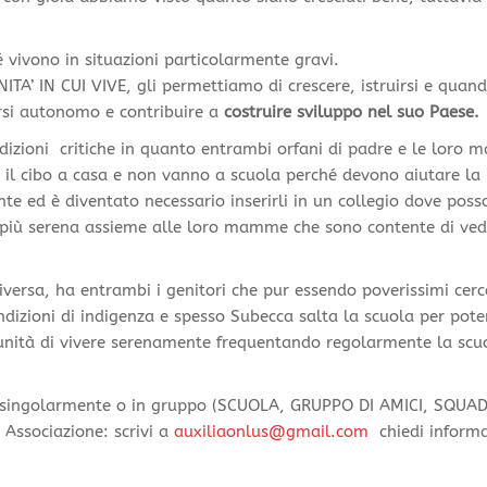
ivono in situazioni particolarmente gravi.
 IN CUI VIVE, gli permettiamo di crescere, istruirsi e quand
si autonomo e contribuire a
costruire sviluppo nel suo Paese.
dizioni critiche in quanto entrambi orfani di padre e le loro m
a il cibo a casa e non vanno a scuola perché devono aiutare la
te ed è diventato necessario inserirli in un collegio dove pos
 più serena assieme alle loro mamme che sono contente di ved
iversa, ha entrambi i genitori che pur essendo poverissimi cerc
dizioni di indigenza e spesso Subecca salta la scuola per pote
nità di vivere serenamente frequentando regolarmente la scu
cita singolarmente o in gruppo (SCUOLA, GRUPPO DI AMICI, SQUA
Associazione: scrivi a
auxiliaonlus@gmail.com
chiedi informa