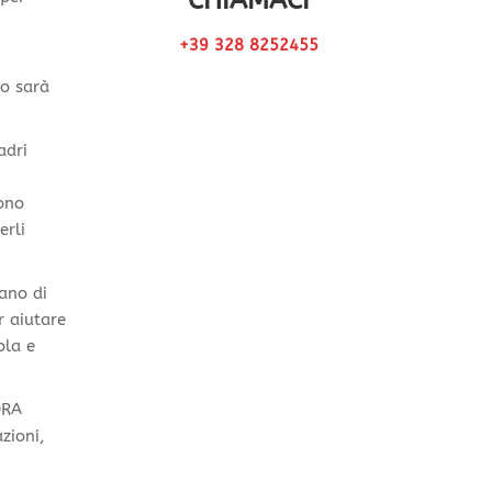
CHIAMACI
+39 328 8252455
o sarà
adri
sono
erli
ano di
r aiutare
ola e
DRA
zioni,