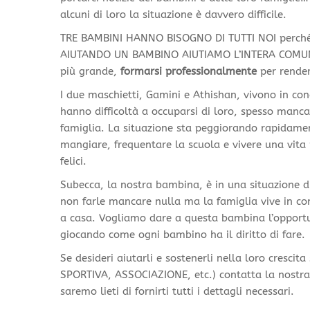
alcuni di loro la situazione è davvero difficile.
TRE BAMBINI HANNO BISOGNO DI TUTTI NOI perché v
AIUTANDO UN BAMBINO AIUTIAMO L’INTERA COMUNITA’
più grande,
formarsi professionalmente
per render
I due maschietti, Gamini e Athishan, vivono in con
hanno difficoltà a occuparsi di loro, spesso manc
famiglia. La situazione sta peggiorando rapidamen
mangiare, frequentare la scuola e vivere una vita
felici.
Subecca, la nostra bambina, è in una situazione d
non farle mancare nulla ma la famiglia vive in con
a casa. Vogliamo dare a questa bambina l’opportu
giocando come ogni bambino ha il diritto di fare.
Se desideri aiutarli e sostenerli nella loro cres
SPORTIVA, ASSOCIAZIONE, etc.) contatta la nostra 
saremo lieti di fornirti tutti i dettagli necessari.